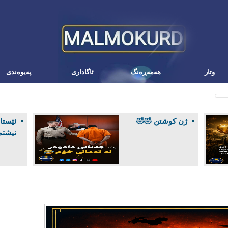
وتار
هه‌مه‌ڕه‌نگ
ئاگاداری
په‌یوه‌ندی
ژن کوشتن 🤣🤣
ئێستا 
نیشتم