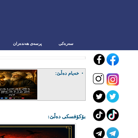
سه‌ره‌کی
پرسەی هەندەران
خەیام دەڵێ:
بۆکۆفسکی دەڵێ: