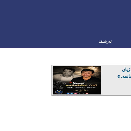
ئه‌رشیف
ژیان
انمە.🌷