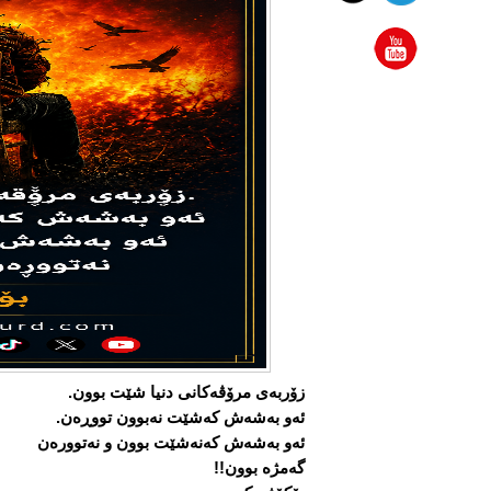
زۆربەی مرۆڤەکانی دنیا شێت بوون.
ئەو بەشەش کەشێت نەبوون تووڕەن.
ئەو بەشەش کەنەشێت بوون و نەتوورەن
گەمژە بوون!!