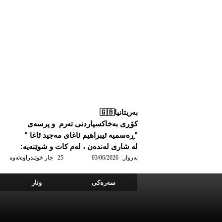
بەریتانیا🇬🇧
کۆڕی بەخاکسپاردنی تەرم و پرسەی
"ڕەسمیە ئیبراهیم ئاغای مەجید ئاغا "
لە شاری‌ لەندەن ، لەم کات و شوێنەیە:
به‌روار: 03/06/2026
25 جار خوێندراوه‌ته‌وه
سه‌ره‌کی
وتار