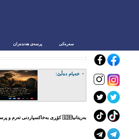
سه‌ره‌کی
پرسەی هەندەران
خەیام دەڵێ:
بەریتانیا🇬🇧 کۆڕی بەخاکسپاردنی تەرم و پرسەی "ڕەسمیە ئیبراهیم ئاغای مەجید ئاغا