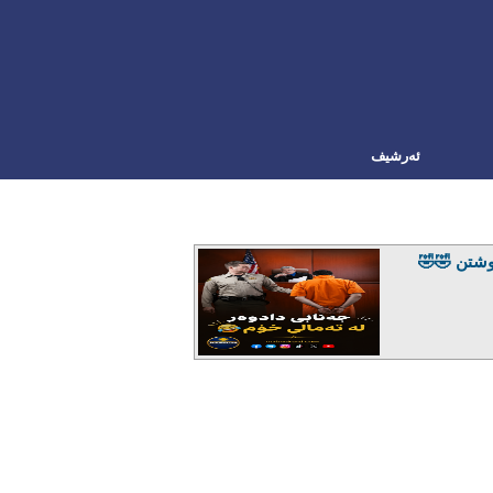
ئه‌رشیف
شتن 🤣🤣