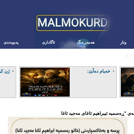
وتار
هه‌مه‌ڕه‌نگ
ئاگاداری
په‌یوه‌ندی
خەیام دەڵێ:
ژن کو