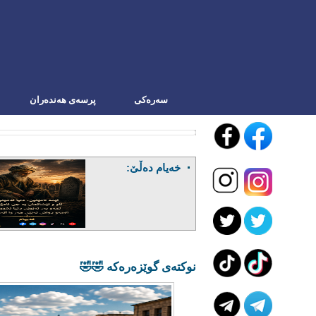
سه‌ره‌کی
پرسەی هەندەران
خەیام دەڵێ:
نوکتەی گوێزەرەکە 🤣🤣