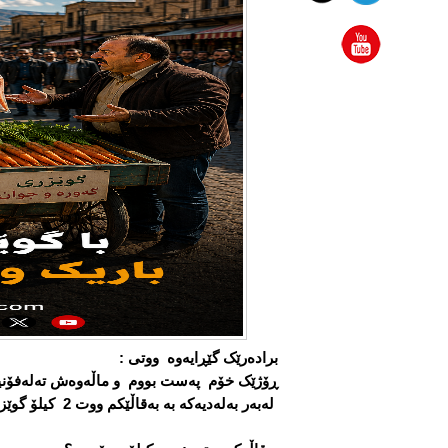
برادەرێک گێڕایەوە ووتی :
ڕۆژێک خۆم پەست بووم و ماڵەوەش تەلەفۆنیان
لەبەر بەلەدیەکە بە بەقاڵێکم ووت 2 کیلۆ گوێزەرم بۆ بکێشە.