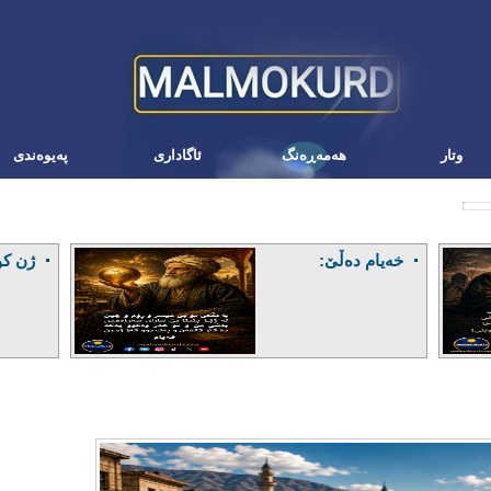
وتار
هه‌مه‌ڕه‌نگ
ئاگاداری
په‌یوه‌ندی
خەیام دەڵێ:
ژن کو