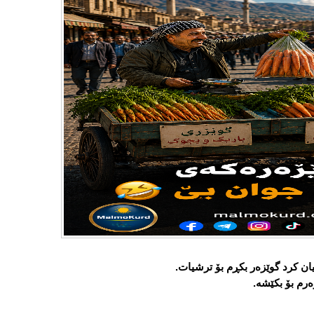
 کرد گوێزەر بکڕم بۆ ترشیات.