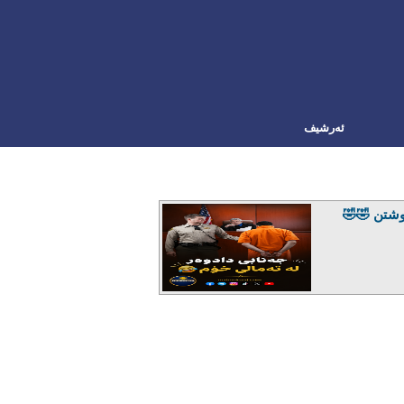
ئه‌رشیف
شتن 🤣🤣