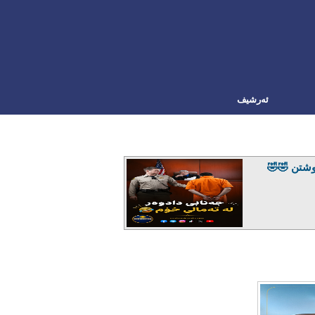
ئه‌رشیف
شتن 🤣🤣