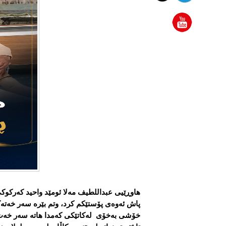
هاوڕێیی عبداللطیف مەلا ئومێد واحید کەرکوک
پاش ئەوەی پۆستێکم کرد، وتم بێرە سەر خەتەک
خۆشی بەخۆی لەکاتێکی کەمدا هاتە سەر خەت 