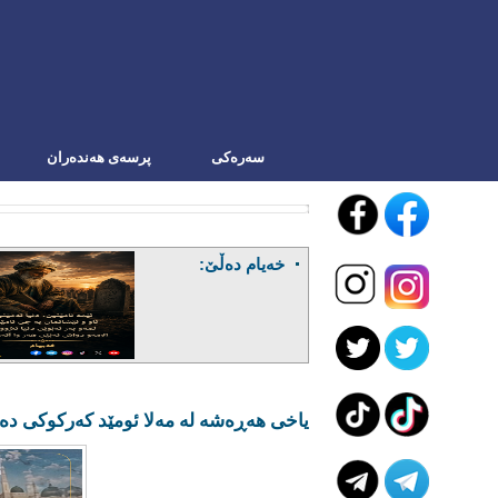
سه‌ره‌کی
پرسەی هەندەران
خەیام دەڵێ:
یاخی هەڕەشە لە مەلا ئومێد کەرکوکی دە