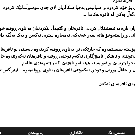
 ئافرەتانەوە
ان بۆ خۆم کردوە و سیانیش بەجیا سکاڵایان لای چەن موسوڵمانێک کردوە
ڵ یەکێ لە ئافرەتەکاندا ...
ن بارە بە ئیستیغلال کردنی ئافرەتان و گێچەڵ پێکردنیان بە ناوی ڕوقیە خوێ
زانی و ڕاستەوخۆ هاتە سەر خەتەکە، ئەمجارە ستری ئەکەین و یەک بەڵگە
پۆستە بیبیستمەوە کە جارێکی تر بەناوی ڕوقیە کردنەوە دەستی بو ئافرەت
وندی و ئاشکرا ئامۆژگاری ئەکەم توخنی ڕوقیە و ئافرەتان نەکەوێتەوە جار
وا بترسێ و ئەو بستە هینە ئەو ناهێنێ کە ببێتە پەندی عالەم ..
 و عاقڵ بوونی و توخن نەکەوتنی ئافرەتان بەناوی ڕوقەیەوە .. ئیتر گەر ئ
ی ئافرەتان ئەکەن ...
هه‌مه‌ڕه‌نگ
ئاگاداری
په‌یوه‌ندی
ئ