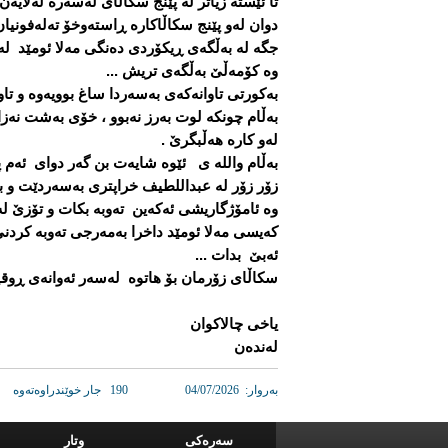
تا ئێستە زیاتر لە پێنج سکاڵای لەسەرە لەلایەن
دوان لەو پێنج سکاڵاکارە ڕاستەوخۆ تەلەفونی
جگە لە بەڵگەی ڕیکۆردی دەنگی مەلا ئومێد لەگە
وە کۆمەڵێ بەڵگەی تریش ...
بەکورتی تاوانەکەی بەسەردا ساغ بوویەوە و تاوا
بەڵام چونکە لوت بەرز نەبوو ، خۆی بەشت نە
لەو کارە هەڵبگرێ .
بەڵام والله ی ئێوە شایەت بن گەر دوای ئەم 
زۆر زۆر لە عبداللطیف خراپتری بەسەردێت و بەت
وە ئامۆژگاریشی ئەکەین تەوبە بکات و تۆزێ لەخ
کەیسی مەلا ئومێد داخرا بەمەرجی تەوبە کردنی
ئەبێ بدات ...
سکاڵای زۆرمان بۆ هاتوە لەسەر ئەوانەی ڕوقیە
یاخی چالاکوان
لەندەن
به‌روار: 04/07/2026
190 جار خوێندراوه‌ته‌وه
سه‌ره‌کی
وتار