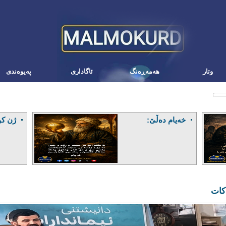
وتار
هه‌مه‌ڕه‌نگ
ئاگاداری
په‌یوه‌ندی
خەیام دەڵێ:
ژن کو
کات