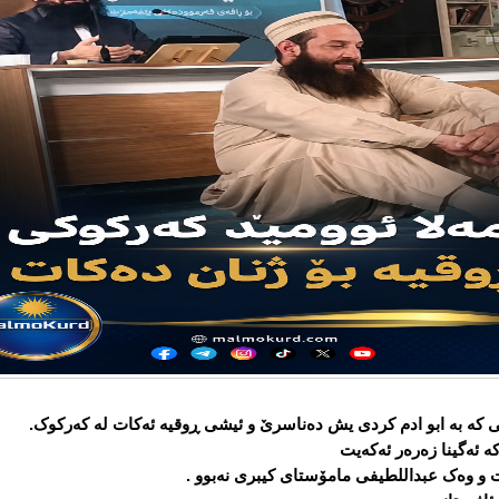
ی کە بە ابو ادم کردی یش دەناسرێ و ئیشی ڕوقیە ئەکات لە کەرکوک.
ە ئەگینا زەرەر ئەکەیت
و وەک عبداللطیفی مامۆستای کیبری نەبوو .