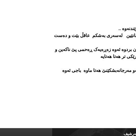
ندنەوە ..
 دانانێین لەسەری بەشکم عاقڵ بێت و دەست
ان بردوە ئەوە زەڕەیەک ڕەحمی پێ ناکەین و
ێکی تر هەتا هەتایە
ەو مەرجانەبشکێنێ هەتا ماوە باجی ئەوە
ه‌رشیف