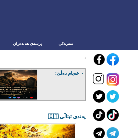
سه‌ره‌کی
پرسەی هەندەران
خەیام دەڵێ:
پەندی ئیتاڵی 🇮🇹