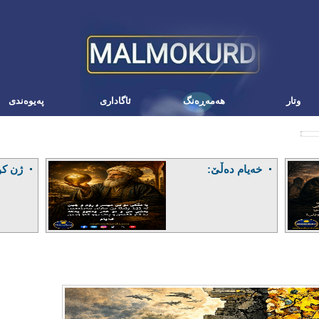
وتار
هه‌مه‌ڕه‌نگ
ئاگاداری
په‌یوه‌ندی
خەیام دەڵێ:
ژن کو