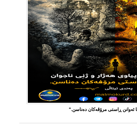
ها ئەوانن ڕاستی مرۆڤەکان دەناسن."