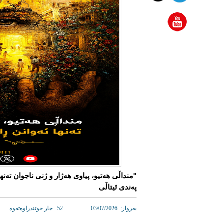
"منداڵی هەتیو، پیاوی هەژار و ژنی ناجوان تەن
پەندی ئیتاڵی
به‌روار: 03/07/2026
52 جار خوێندراوه‌ته‌وه