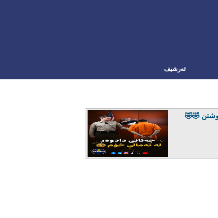
ئه‌رشیف
شتن 🤣🤣